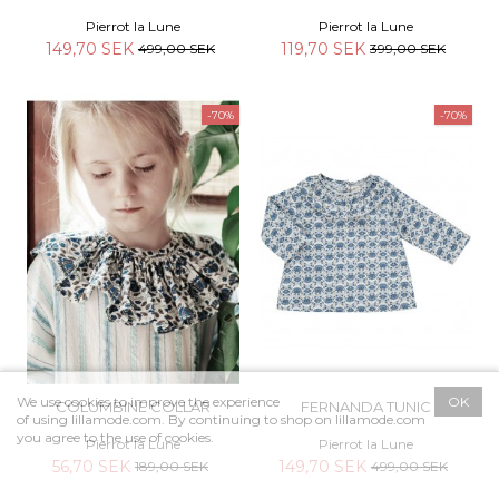
Pierrot la Lune
Pierrot la Lune
149,70 SEK
119,70 SEK
499,00 SEK
399,00 SEK
-70%
-70%
We use cookies to improve the experience
OK
COLUMBINE COLLAR
FERNANDA TUNIC
of
using lillamode.com. By continuing to shop on lillamode.com
you agree to the use of cookies.
Pierrot la Lune
Pierrot la Lune
56,70 SEK
149,70 SEK
189,00 SEK
499,00 SEK