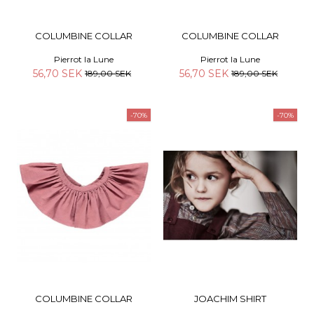
COLUMBINE COLLAR
COLUMBINE COLLAR
Pierrot la Lune
Pierrot la Lune
56,70 SEK
56,70 SEK
189,00 SEK
189,00 SEK
-70%
-70%
COLUMBINE COLLAR
JOACHIM SHIRT