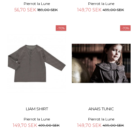
Pierrot la Lune
Pierrot la Lune
56,70 SEK
149,70 SEK
189,00 SEK
499,00 SEK
-70%
-70%
LIAM SHIRT
ANAIS TUNIC
Pierrot la Lune
Pierrot la Lune
149,70 SEK
149,70 SEK
499,00 SEK
499,00 SEK